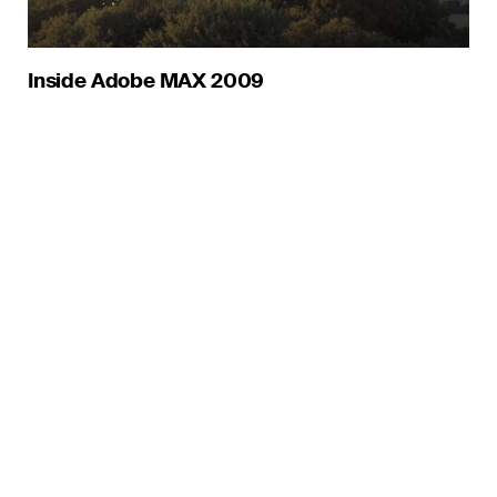
Inside Adobe MAX 2009
hello@interactive-pioneers.de
Telefon
+49 241 91880 1
Fax
+49 241 91880 239
Drehturm Belvedere
Belvedereallee 5