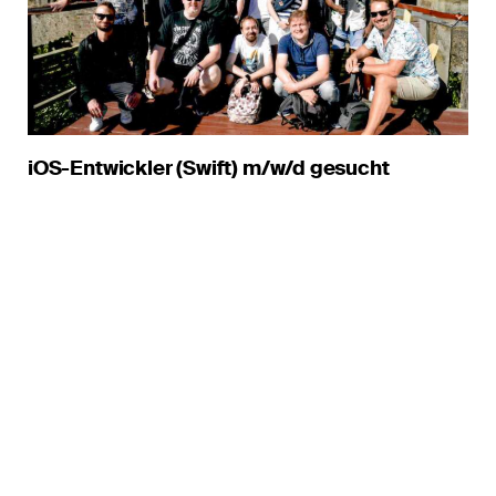
iOS-Entwickler (Swift) m/w/d gesucht
hello@interactive-pioneers.de
Telefon
+49 241 91880 1
Fax
+49 241 91880 239