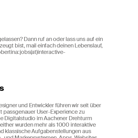
lassen? Dann ruf an oder lass uns auf ein
eugt bist, mail einfach deinen Lebenslauf,
rtina: jobs(at)interactive-
rs
signer und Entwickler führen wir seit über
t passgenauer User-Experience zu
te Digitalstudio im Aachener Drehturm
either wurden mehr als 1000 interaktive
und klassische Aufgabenstellungen aus
ign- und Markensystemen, Apps, Websites