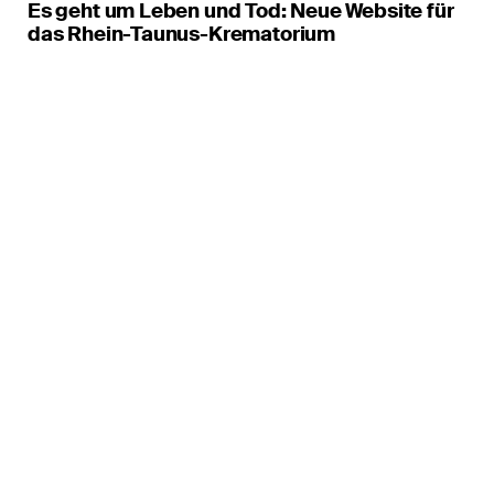
Es geht um Leben und Tod: Neue Website für
das Rhein-Taunus-Krematorium
hello@interactive-pioneers.de
Telefon
+49 241 91880 1
Fax
+49 241 91880 239
Drehturm Belvedere
Belvedereallee 5
D-52070 Aachen