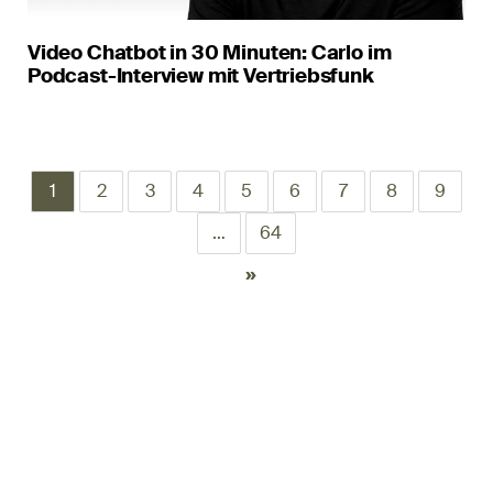
Video Chatbot in 30 Minuten: Carlo im
Podcast-Interview mit Vertriebsfunk
1
2
3
4
5
6
7
8
9
…
64
»
hello@interactive-pioneers.de